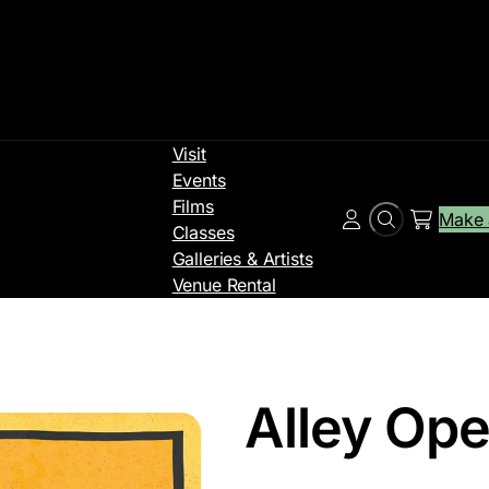
Visit
Events
Films
Make 
Search
Account
Classes
Galleries & Artists
Venue Rental
Alley Op