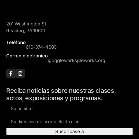
GoggleWorks
201 Washington St
Reading, PA 19601
Teléfono
610-374-4600
Correo electrónico
igoggleworksgleworks.org
Reciba noticias sobre nuestras clases,
actos, exposiciones y programas.
N
o
D
m
i
b
r
r
e
e