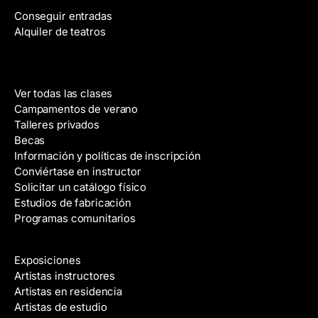
n
Conseguir entradas
i
Alquiler de teatros
c
o
Clases
Ver todas las clases
Campamentos de verano
Talleres privados
Becas
Información y políticas de inscripción
Conviértase en instructor
Solicitar un catálogo físico
Estudios de fabricación
Programas comunitarios
Galerías y artistas
Exposiciones
Artistas instructores
Artistas en residencia
Artistas de estudio