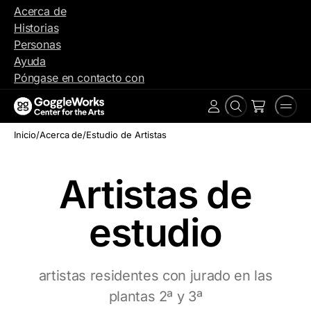
Ir
Acerca de
al
Historias
contenido
Personas
Ayuda
Póngase en contacto con
Buscar
Men
Cuenta
en
Inicio
/
Acerca de
/
Estudio de Artistas
Artistas de
estudio
artistas residentes con jurado en las
plantas 2ª y 3ª