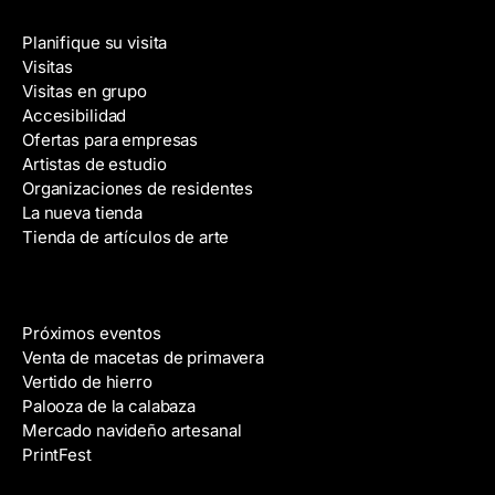
Visite
c
Planifique su visita
c
Visitas
i
Visitas en grupo
ó
Accesibilidad
n
Ofertas para empresas
d
Artistas de estudio
e
Organizaciones de residentes
c
La nueva tienda
o
Tienda de artículos de arte
r
r
e
Eventos
o
Próximos eventos
e
Venta de macetas de primavera
l
Vertido de hierro
e
Palooza de la calabaza
c
Mercado navideño artesanal
t
PrintFest
r
Películas
ó