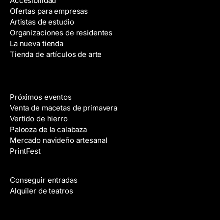
Accesibilidad
n
Ofertas para empresas
d
Artistas de estudio
e
Organizaciones de residentes
c
La nueva tienda
o
Tienda de artículos de arte
r
r
e
Eventos
o
Próximos eventos
e
Venta de macetas de primavera
l
Vertido de hierro
e
Palooza de la calabaza
c
Mercado navideño artesanal
t
PrintFest
r
Películas
ó
n
Conseguir entradas
i
Alquiler de teatros
c
o
Clases