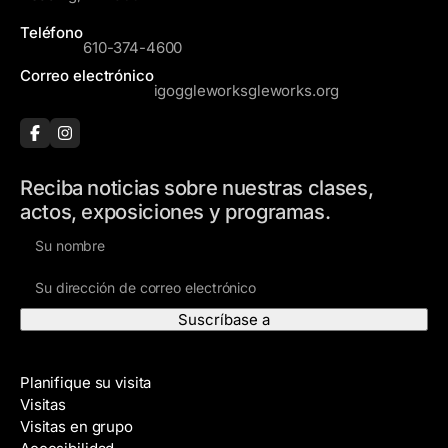
Teléfono
610-374-4600
Correo electrónico
igoggleworksgleworks.org
Reciba noticias sobre nuestras clases,
actos, exposiciones y programas.
N
o
D
m
i
b
r
r
e
e
Visite
c
Planifique su visita
c
Visitas
i
Visitas en grupo
ó