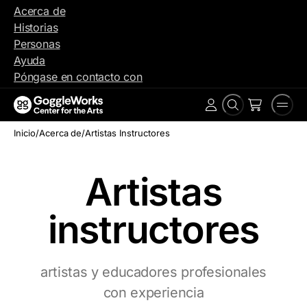
Ir
Acerca de
al
Historias
contenido
Personas
Ayuda
Póngase en contacto con
Buscar
Men
Cuenta
en
Inicio
/
Acerca de
/
Artistas Instructores
Artistas
instructores
artistas y educadores profesionales
con experiencia