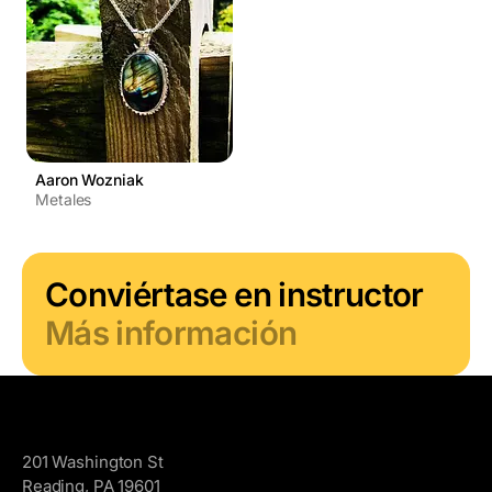
Aaron Wozniak
Metales
Conviértase en instructor
Más información
GoggleWorks
201 Washington St
Reading, PA 19601