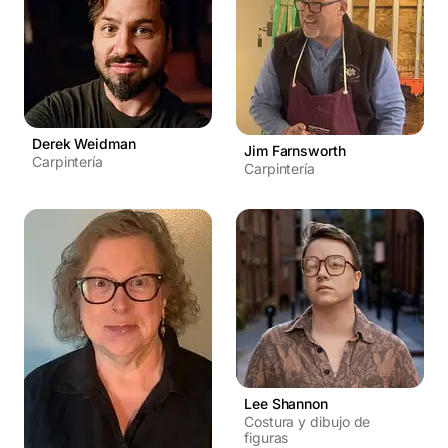
Derek Weidman
Jim Farnsworth
Carpintería
Carpintería
Lee Shannon
Costura y dibujo de
figuras