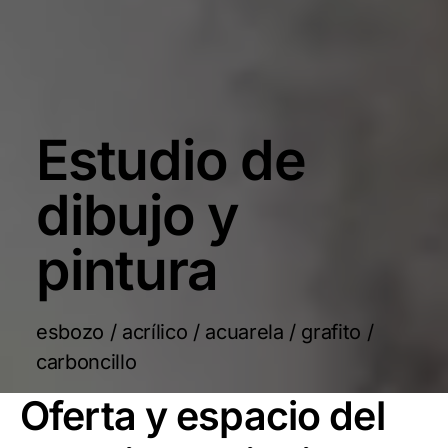
Estudio de
dibujo y
pintura
esbozo / acrílico / acuarela / grafito /
carboncillo
Oferta y espacio del