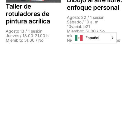
Taller de
enfoque personal
rotuladores de
Agosto 22 / 1 sesión
pintura acrílica
Sábado / 10 a. m
10variable21
Agosto 13 / 1 sesión
Miembro: 51.00 / No
Jueves / 18.00-21.00 h
miembro: 60.00
Español
Miembro: 51.00 / No
Nivel de habilidad: Todos los
miembro: 60.00
niveles
Nivel de habilidad: Todos los
Edad: Adulto
niveles
Edad: Adolescentes (14+),
Adultos
Introducción a la
acuarela y al