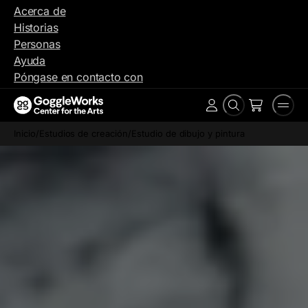
Ir
Acerca de
al
Historias
contenido
Personas
Ayuda
Póngase en contacto con
Buscar
Men
Cuenta
en
Inicio
/
Estudios de creación
/
Estudio de dibujo y pintura