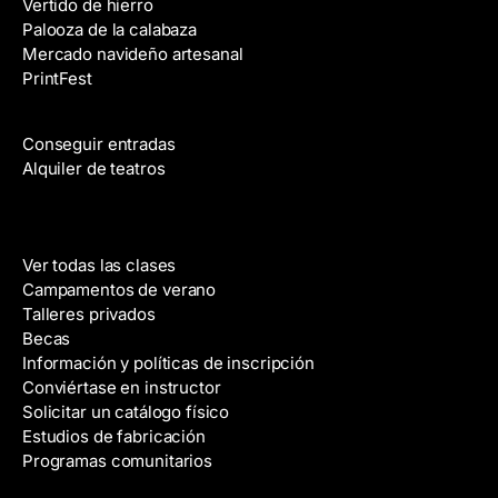
Vertido de hierro
e
Palooza de la calabaza
c
Mercado navideño artesanal
t
PrintFest
r
Películas
ó
n
Conseguir entradas
i
Alquiler de teatros
c
o
Clases
Ver todas las clases
Campamentos de verano
Talleres privados
Becas
Información y políticas de inscripción
Conviértase en instructor
Solicitar un catálogo físico
Estudios de fabricación
Programas comunitarios
Galerías y artistas