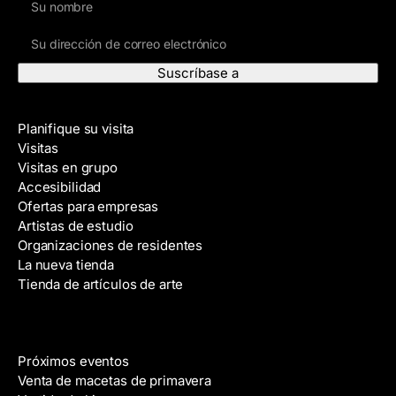
o
D
m
i
b
r
r
e
e
Visite
c
Planifique su visita
c
Visitas
i
Visitas en grupo
ó
Accesibilidad
n
Ofertas para empresas
d
Artistas de estudio
e
Organizaciones de residentes
c
La nueva tienda
o
Tienda de artículos de arte
r
r
e
Eventos
o
Próximos eventos
e
Venta de macetas de primavera
l