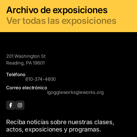
Archivo de exposiciones
Ver todas las exposiciones
GoggleWorks
201 Washington St
Reading, PA 19601
Teléfono
610-374-4600
Correo electrónico
igoggleworksgleworks.org
Reciba noticias sobre nuestras clases,
actos, exposiciones y programas.
N