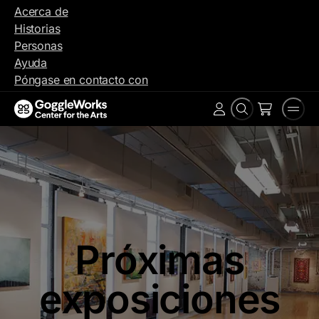
Ir
Acerca de
al
Historias
contenido
Personas
Ayuda
Póngase en contacto con
Buscar
Men
Cuenta
en
Próximas
exposiciones