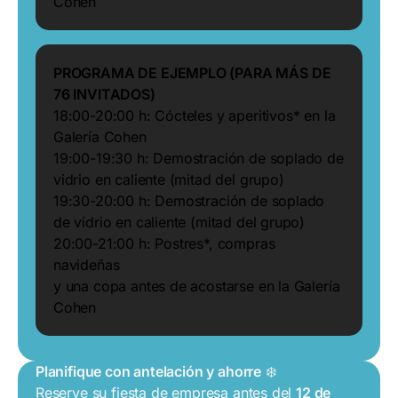
Cohen
PROGRAMA DE EJEMPLO (PARA MÁS DE
76 INVITADOS)
18:00-20:00 h: Cócteles y aperitivos* en la
Galería Cohen
19:00-19:30 h: Demostración de soplado de
vidrio en caliente (mitad del grupo)
19:30-20:00 h: Demostración de soplado
de vidrio en caliente (mitad del grupo)
20:00-21:00 h: Postres*, compras
navideñas
y una copa antes de acostarse en la Galería
Cohen
Planifique con antelación y ahorre
❄️
Reserve su fiesta de empresa antes del
12 de