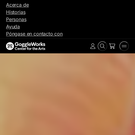
Ir
Acerca de
al
Historias
contenido
Personas
Ayuda
Póngase en contacto con
Buscar
Men
Cuenta
en