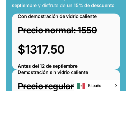
septiembre
y disfrute de
un 15% de descuento
Con demostración de vidrio caliente
Precio normal: 1550
$1317.50
Antes del
12 de septiembre
Demostración sin vidrio caliente
Precio regular: $1300
Español
$1105.00
Antes del
12 de septiembre