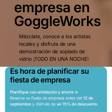
empresa en
GoggleWorks
Mézclate, conoce a los artistas
locales y disfruta de una
demostración de soplado de
vidrio ¡TODO EN UNA NOCHE!
Es hora de planificar su
fiesta de empresa
Planifique con antelación y ahorre
❄️
Reserve su fiesta de empresa antes del
12 de
septiembre
y disfrute de
un 15% de descuento
.