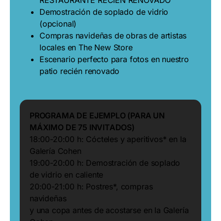
Demostración de soplado de vidrio
(opcional)
Compras navideñas de obras de artistas
locales en The New Store
Escenario perfecto para fotos en nuestro
patio recién renovado
PROGRAMA DE EJEMPLO (PARA UN
MÁXIMO DE 75 INVITADOS)
18:00-20:00 h: Cócteles y aperitivos* en la
Galería Cohen
19:00-20:00 h: Demostración de soplado
de vidrio en caliente
20:00-21:00 h: Postres*, compras
navideñas
y una copa antes de acostarse en la Galería