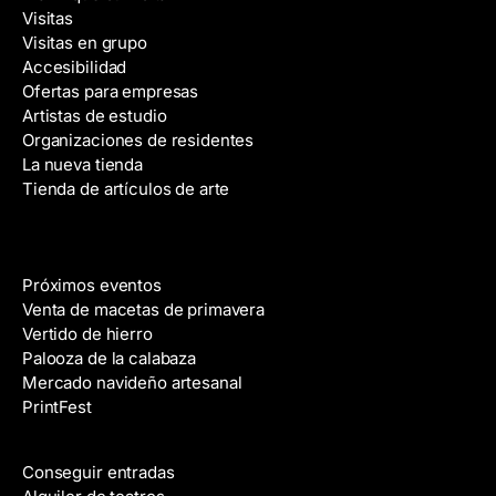
Visitas
i
Visitas en grupo
ó
Accesibilidad
n
Ofertas para empresas
d
Artistas de estudio
e
Organizaciones de residentes
c
La nueva tienda
o
Tienda de artículos de arte
r
r
e
Eventos
o
Próximos eventos
e
Venta de macetas de primavera
l
Vertido de hierro
e
Palooza de la calabaza
c
Mercado navideño artesanal
t
PrintFest
r
Películas
ó
n
Conseguir entradas
i