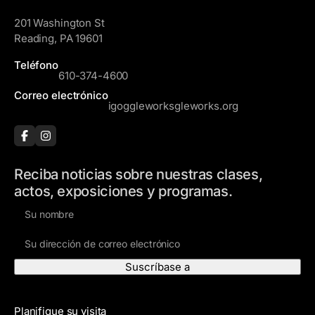
GoggleWorks
201 Washington St
Reading, PA 19601
Teléfono
610-374-4600
Correo electrónico
igoggleworksgleworks.org
Reciba noticias sobre nuestras clases,
actos, exposiciones y programas.
N
o
D
m
i
b
r
r
e
e
Visite
c
Planifique su visita
c