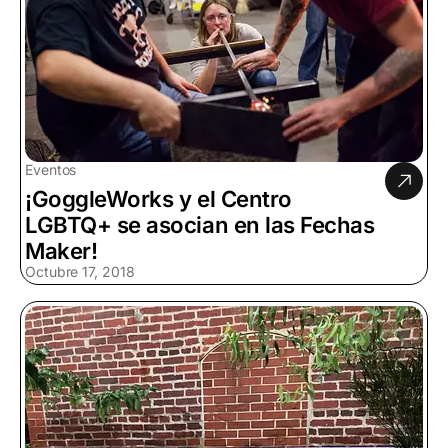
Eventos
¡GoggleWorks y el Centro
LGBTQ+ se asocian en las Fechas
Maker!
Octubre 17, 2018