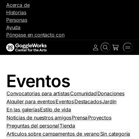
Ir
Acerca de
al
Historias
contenido
Personas
Ayuda
Póngase en contacto con
Buscar
Men
Cuenta
en
Eventos
Convocatorias para artistas
Comunidad
Donaciones
Alquiler para eventos
Eventos
Destacados
Jardín
En las galerías
Estilo de vida
Noticias de nuestros amigos
Prensa
Proyectos
Preguntas del personal
Tienda
Artículos sobre campamentos de verano
Sin categoría