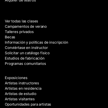
Alquiler de teatros
c
o
Clases
Ver todas las clases
Campamentos de verano
Talleres privados
Becas
Información y políticas de inscripción
Conviértase en instructor
Solicitar un catálogo físico
Estudios de fabricación
Programas comunitarios
Galerías y artistas
Exposiciones
Artistas instructores
Artistas en residencia
Artistas de estudio
Artistas visitantes
Oportunidades para artistas