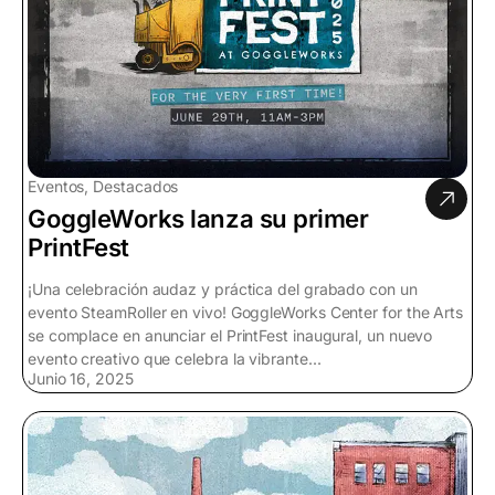
Eventos, Destacados
GoggleWorks lanza su primer
PrintFest
¡Una celebración audaz y práctica del grabado con un
evento SteamRoller en vivo! GoggleWorks Center for the Arts
se complace en anunciar el PrintFest inaugural, un nuevo
evento creativo que celebra la vibrante...
Junio 16, 2025