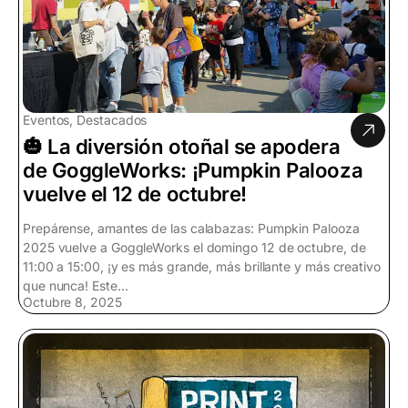
Eventos, Destacados
🎃 La diversión otoñal se apodera
de GoggleWorks: ¡Pumpkin Palooza
vuelve el 12 de octubre!
Prepárense, amantes de las calabazas: Pumpkin Palooza
2025 vuelve a GoggleWorks el domingo 12 de octubre, de
11:00 a 15:00, ¡y es más grande, más brillante y más creativo
que nunca! Este...
Octubre 8, 2025