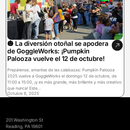
🎃 La diversión otoñal se apodera
de GoggleWorks: ¡Pumpkin
Palooza vuelve el 12 de octubre!
Prepárense, amantes de las calabazas: Pumpkin Palooza
2025 vuelve a GoggleWorks el domingo 12 de octubre, de
11:00 a 15:00, ¡y es más grande, más brillante y más creativo
que nunca! Este...
Octubre 8, 2025
GoggleWorks
201 Washington St
Reading, PA 19601