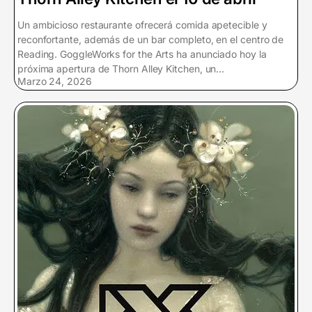
r
Un ambicioso restaurante ofrecerá comida apetecible y
ó
reconfortante, además de un bar completo, en el centro de
n
Reading. GoggleWorks for the Arts ha anunciado hoy la
i
próxima apertura de Thorn Alley Kitchen, un…
Marzo 24, 2026
c
o