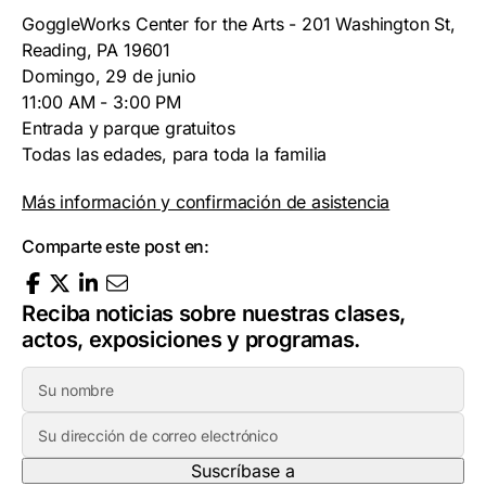
GoggleWorks Center for the Arts - 201 Washington St,
Reading, PA 19601
Domingo, 29 de junio
11:00 AM - 3:00 PM
Entrada y parque gratuitos
Todas las edades, para toda la familia
Más información y confirmación de asistencia
Comparte este post en:
Reciba noticias sobre nuestras clases,
actos, exposiciones y programas.
N
o
D
m
i
b
r
r