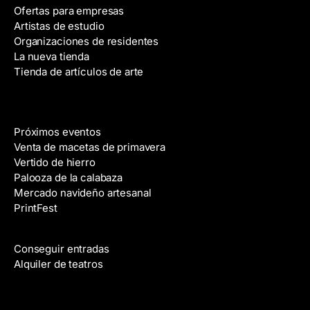
Ofertas para empresas
d
Artistas de estudio
e
Organizaciones de residentes
c
La nueva tienda
o
Tienda de artículos de arte
r
r
e
Eventos
o
Próximos eventos
e
Venta de macetas de primavera
l
Vertido de hierro
e
Palooza de la calabaza
c
Mercado navideño artesanal
t
PrintFest
r
Películas
ó
n
Conseguir entradas
i
Alquiler de teatros
c
o
Clases