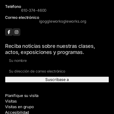
Teléfono
610-374-4600
Correo electrónico
igoggleworksgleworks.org
Reciba noticias sobre nuestras clases,
actos, exposiciones y programas.
N
o
D
m
i
b
r
r
e
e
Visite
c
Planifique su visita
c
Visitas
i
Visitas en grupo
ó
Accesibilidad
n