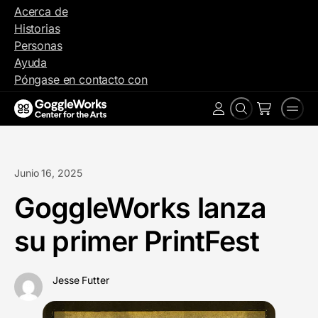
Ir
Acerca de
al
Historias
contenido
Personas
Ayuda
Póngase en contacto con
Buscar
Men
Cuenta
en
Junio 16, 2025
GoggleWorks lanza
su primer PrintFest
Jesse Futter