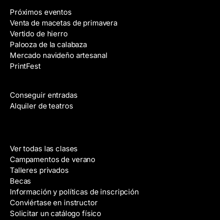
o
Próximos eventos
e
Venta de macetas de primavera
l
Vertido de hierro
e
Palooza de la calabaza
c
Mercado navideño artesanal
t
PrintFest
r
Películas
ó
n
Conseguir entradas
i
Alquiler de teatros
c
o
Clases
Ver todas las clases
Campamentos de verano
Talleres privados
Becas
Información y políticas de inscripción
Conviértase en instructor
Solicitar un catálogo físico