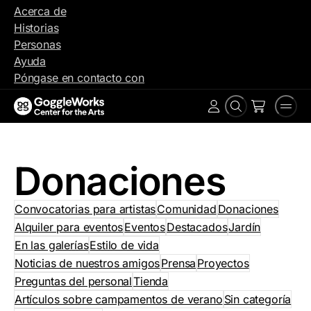
Ir
Acerca de
al
Historias
contenido
Personas
Ayuda
Póngase en contacto con
Buscar
Men
Cuenta
en
Donaciones
Convocatorias para artistas
Comunidad
Donaciones
Alquiler para eventos
Eventos
Destacados
Jardín
En las galerías
Estilo de vida
Noticias de nuestros amigos
Prensa
Proyectos
Preguntas del personal
Tienda
Artículos sobre campamentos de verano
Sin categoría