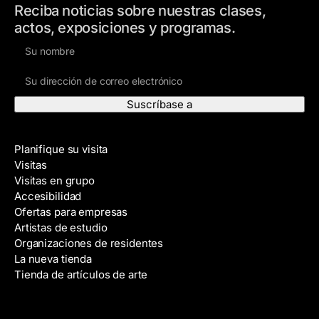
Reciba noticias sobre nuestras clases,
actos, exposiciones y programas.
N
o
D
m
i
b
r
r
e
e
Visite
c
Planifique su visita
c
Visitas
i
Visitas en grupo
ó
Accesibilidad
n
Ofertas para empresas
d
Artistas de estudio
e
Organizaciones de residentes
c
La nueva tienda
o
Tienda de artículos de arte
r
r
e
Eventos