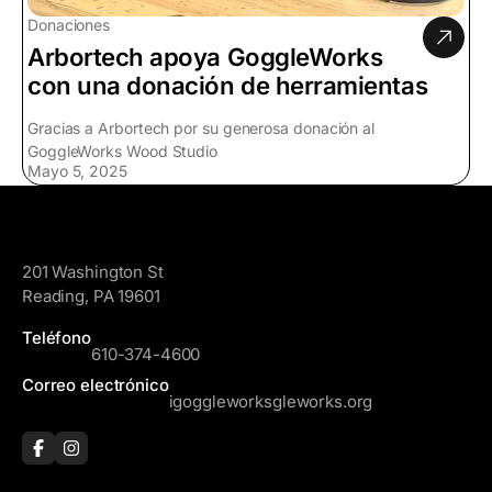
Donaciones
Arbortech apoya GoggleWorks
con una donación de herramientas
Gracias a Arbortech por su generosa donación al
GoggleWorks Wood Studio
Mayo 5, 2025
GoggleWorks
201 Washington St
Reading, PA 19601
Teléfono
610-374-4600
Correo electrónico
igoggleworksgleworks.org