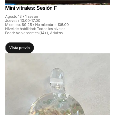
Mini vitrales: Sesión F
Agosto 13 / 1 sesión
Jueves / 13:00-17:00
Miembro: 89.25 / No miembro: 105.00
Nivel de habilidad: Todos los niveles
Edad: Adolescentes (14+), Adultos
Vista previa