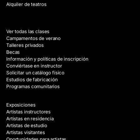
i
Alquiler de teatros
c
o
Clases
Ver todas las clases
Campamentos de verano
Talleres privados
Becas
Información y políticas de inscripción
Conviértase en instructor
Solicitar un catálogo físico
Estudios de fabricación
Programas comunitarios
Galerías y artistas
Exposiciones
Artistas instructores
Artistas en residencia
Artistas de estudio
Artistas visitantes
Oportunidades para artistas