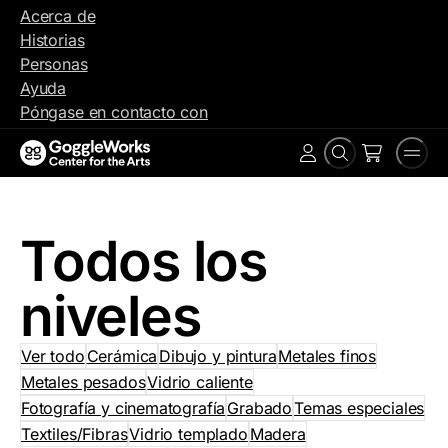
Ir
Acerca de
al
Historias
contenido
Personas
Ayuda
Póngase en contacto con
Buscar
Men
Cuenta
en
Todos los
niveles
Ver todo
Cerámica
Dibujo y pintura
Metales finos
Metales pesados
Vidrio caliente
Fotografía y cinematografía
Grabado
Temas especiales
Textiles/Fibras
Vidrio templado
Madera