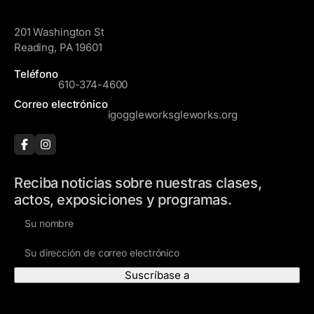
GoggleWorks
201 Washington St
Reading, PA 19601
Teléfono
610-374-4600
Correo electrónico
igoggleworksgleworks.org
Reciba noticias sobre nuestras clases,
actos, exposiciones y programas.
N
o
D
m
i
b
r
r
e
e
Visite
c