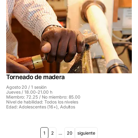
Torneado de madera
Agosto 20 / 1 sesión
Jueves / 18.00-21.00 h
Miembro: 72.25 / No miembro: 85.00
Nivel de habilidad: Todos los niveles
Edad: Adolescentes (16+), Adultos
Paginación
1
2
...
20
siguiente