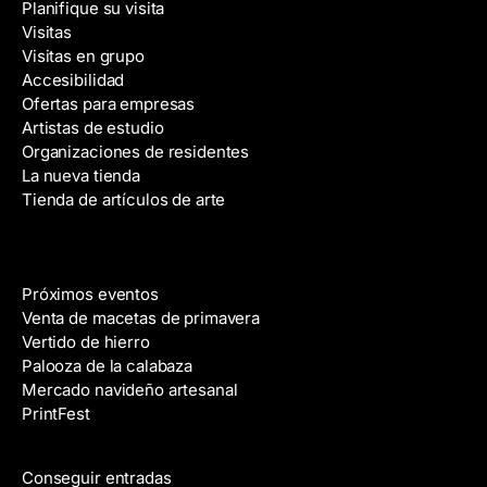
Planifique su visita
c
Visitas
i
Visitas en grupo
ó
Accesibilidad
n
Ofertas para empresas
d
Artistas de estudio
e
Organizaciones de residentes
c
La nueva tienda
o
Tienda de artículos de arte
r
r
e
Eventos
o
Próximos eventos
e
Venta de macetas de primavera
l
Vertido de hierro
e
Palooza de la calabaza
c
Mercado navideño artesanal
t
PrintFest
r
Películas
ó
n
Conseguir entradas