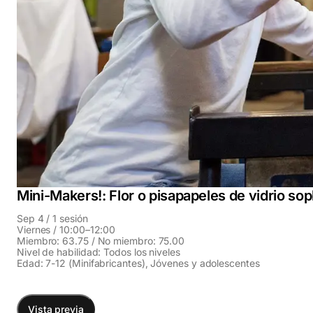
Mini-Makers!: Flor o pisapapeles de vidrio so
Sep 4 / 1 sesión
Viernes / 10:00–12:00
Miembro: 63.75 / No miembro: 75.00
Nivel de habilidad: Todos los niveles
Edad: 7-12 (Minifabricantes), Jóvenes y adolescentes
Vista previa