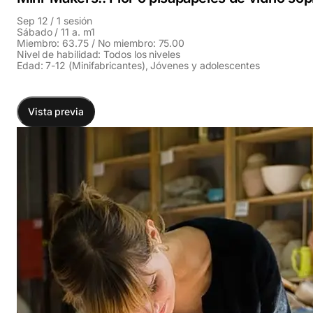
Sep 12 / 1 sesión
Sábado / 11 a. m1
Miembro: 63.75 / No miembro: 75.00
Nivel de habilidad: Todos los niveles
Edad: 7-12 (Minifabricantes), Jóvenes y adolescentes
Vista previa