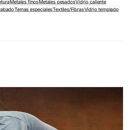
ntura
Metales finos
Metales pesados
Vidrio caliente
rabado
Temas especiales
Textiles/Fibras
Vidrio templado