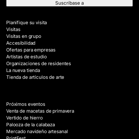
r
r
e
e
Visite
c
Planifique su visita
c
Visitas
i
Visitas en grupo
ó
Accesibilidad
n
Ofertas para empresas
d
Artistas de estudio
e
Organizaciones de residentes
c
La nueva tienda
o
Tienda de artículos de arte
r
r
e
Eventos
o
Próximos eventos
e
Venta de macetas de primavera
l
Vertido de hierro
e
Palooza de la calabaza
c
Mercado navideño artesanal
t
PrintFest