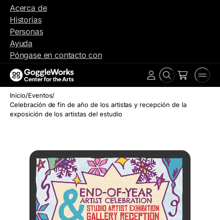
Ir
Acerca de
al
Historias
contenido
Personas
Ayuda
Póngase en contacto con
Buscar
Men
Cuenta
en
Inicio
/
Eventos
/
Celebración de fin de año de los artistas y recepción de la
exposición de los artistas del estudio