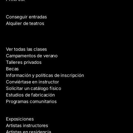
r
Películas
ó
n
Conseguir entradas
i
Alquiler de teatros
c
o
Clases
Ver todas las clases
Campamentos de verano
Talleres privados
Becas
Información y políticas de inscripción
Conviértase en instructor
Solicitar un catálogo físico
Estudios de fabricación
Programas comunitarios
Galerías y artistas
Exposiciones
Artistas instructores
Artistas en residencia