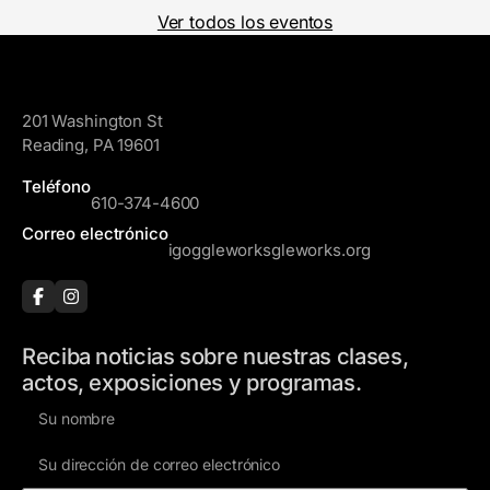
Ver todos los eventos
GoggleWorks
201 Washington St
Reading, PA 19601
Teléfono
610-374-4600
Correo electrónico
igoggleworksgleworks.org
Reciba noticias sobre nuestras clases,
actos, exposiciones y programas.
N
o
D
m
i
b