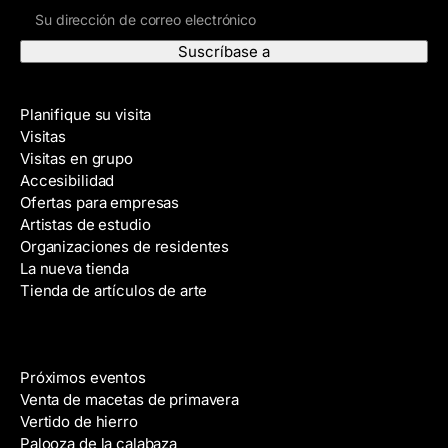
D
m
i
b
r
r
e
e
Visite
c
Planifique su visita
c
Visitas
i
Visitas en grupo
ó
Accesibilidad
n
Ofertas para empresas
d
Artistas de estudio
e
Organizaciones de residentes
c
La nueva tienda
o
Tienda de artículos de arte
r
r
e
Eventos
o
Próximos eventos
e
Venta de macetas de primavera
l
Vertido de hierro
e
Palooza de la calabaza
c