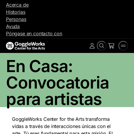
Ir
Acerca de
al
Historias
contenido
Personas
Ayuda
Póngase en contacto con
Buscar
Men
Cuenta
en
En Casa:
Convocatoria
para artistas
GoggleWorks Center for the Arts transforma
vidas a través de interacciones únicas con el
arte. Tú eres fundamental para esta misión. El