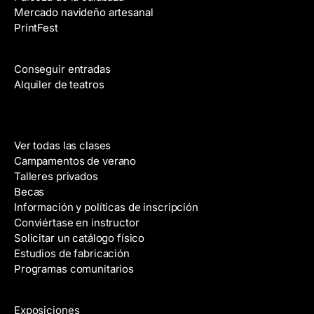
Mercado navideño artesanal
t
PrintFest
r
Películas
ó
n
Conseguir entradas
i
Alquiler de teatros
c
o
Clases
Ver todas las clases
Campamentos de verano
Talleres privados
Becas
Información y políticas de inscripción
Conviértase en instructor
Solicitar un catálogo físico
Estudios de fabricación
Programas comunitarios
Galerías y artistas
Exposiciones