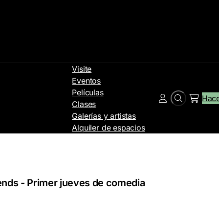
Visite
Eventos
Películas
Hace
Buscar
Cuenta
Clases
en
Galerías y artistas
Alquiler de espacios
riends - Primer jueves de comedia