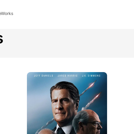
leWorks
s