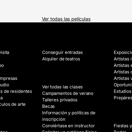
Ver todas las películas
Películas
Galería
isita
Conseguir entradas
Exposic
Alquiler de teatros
Artistas 
po
Artistas
Artistas 
Clases
empresas
Artistas 
tudio
Oportuni
Ver todas las clases
s de residentes
Estudios 
Campamentos de verano
da
Prepáres
Talleres privados
culos de arte
Becas
Información y políticas de
Alquile
inscripción
Conviértase en instructor
Fiestas y