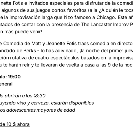
ette Fotis e invitados especiales para disfrutar de la comed
 algunos de sus juegos cortos favoritos (a la
¿A quién le toc
 de la improvisación larga que hizo famoso a Chicago. Este 
ados de contar con la presencia de The Lancaster Improv Pl
én más puede venir!
e Comedia de Matt y Jeanette Fotis trae
s
comedia en directo
ondado de Berks - lo has adivinado, ¡la noche del primer ju
ón rotativa de cuatro espectáculos basados en la improvisa
e harán reír y te llevarán de vuelta a casa a las 9 de la noc
lo: 19:00
eneral
la abrirán a las 18:30
uyendo vino y cerveza, estarán disponibles
los adolescentes mayores de edad
de 10 $ ahora