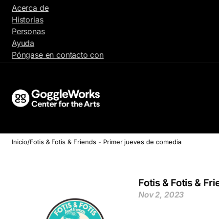
Ir
Acerca de
al
Historias
contenido
Personas
Ayuda
Póngase en contacto con
Inicio
/
Fotis & Fotis & Friends - Primer jueves de comedia
Fotis & Fotis & F
Nov 2, 2023