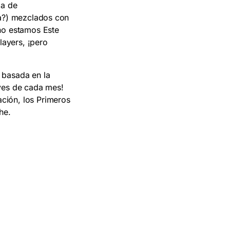
ia de
a?
) mezclados con
año
estamos
Este
ayers, ¡pero
 basada en la
eves de cada mes!
ción, los Primeros
he.