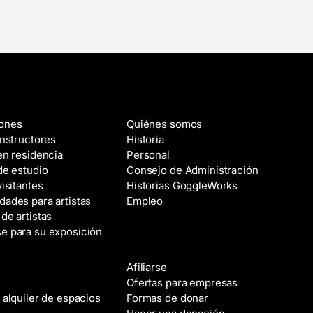
s y artistas
Acerca de
iones
Quiénes somos
instructores
Historia
 en residencia
Personal
de estudio
Consejo de Administración
visitantes
Historias GoggleWorks
dades para artistas
Empleo
de artistas
e para su exposición
Ayuda
Afiliarse
r de espacios
Ofertas para empresas
 alquiler de espacios
Formas de donar