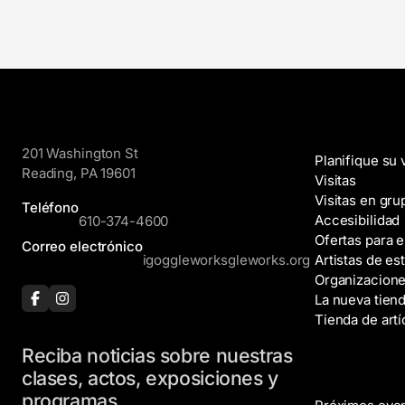
GoggleWorks
Visite
201 Washington St
Planifique su v
Reading, PA 19601
Visitas
Visitas en gru
Teléfono
Accesibilidad
610-374-4600
Ofertas para 
Correo electrónico
igoggleworksgleworks.org
Artistas de es
Organizacione
La nueva tien
Tienda de artí
Reciba noticias sobre nuestras
Eventos
clases, actos, exposiciones y
programas.