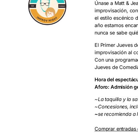
Únase a Matt & Jean
improvisación, con
el estilo escénico
año estamos encant
nunca se sabe qui
El Primer Jueves d
improvisación al c
Con una programaci
Jueves de Comedia t
Hora del espectácu
Aforo: Admisión g
~La taquilla y la sa
~Concesiones, incl
~
se recomienda a 
Comprar entradas 