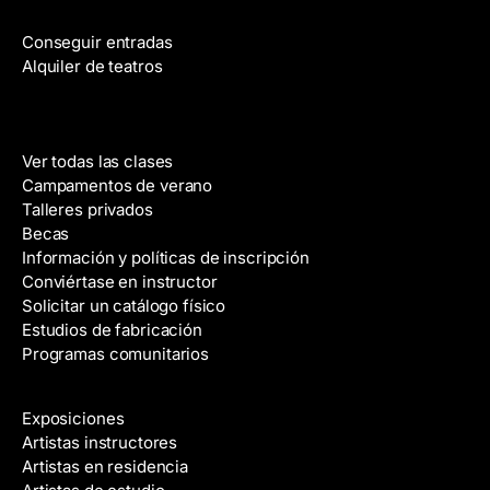
Películas
ó
n
Conseguir entradas
i
Alquiler de teatros
c
o
Clases
Ver todas las clases
Campamentos de verano
Talleres privados
Becas
Información y políticas de inscripción
Conviértase en instructor
Solicitar un catálogo físico
Estudios de fabricación
Programas comunitarios
Galerías y artistas
Exposiciones
Artistas instructores
Artistas en residencia