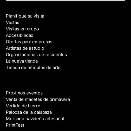
e
e
Visite
c
Planifique su visita
c
Visitas
i
Visitas en grupo
ó
Accesibilidad
n
Ofertas para empresas
d
Artistas de estudio
e
Organizaciones de residentes
c
La nueva tienda
o
Tienda de artículos de arte
r
r
e
Eventos
o
Próximos eventos
e
Venta de macetas de primavera
l
Vertido de hierro
e
Palooza de la calabaza
c
Mercado navideño artesanal
t
PrintFest
r