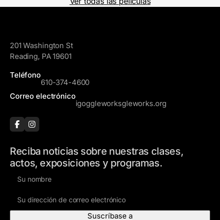
Ver todas las películas
GoggleWorks
201 Washington St
Reading, PA 19601
Teléfono
610-374-4600
Correo electrónico
igoggleworksgleworks.org
Reciba noticias sobre nuestras clases,
actos, exposiciones y programas.
N
o
D
m
i
b
r
r