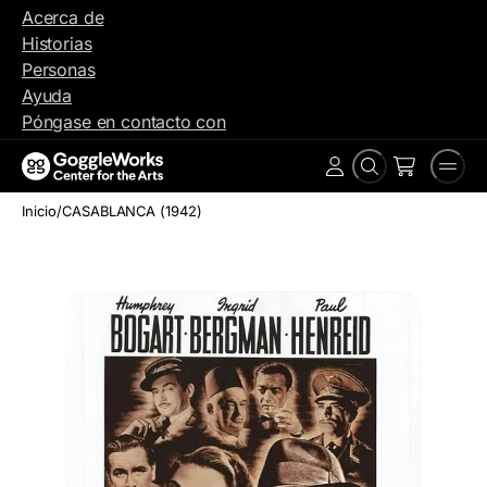
Ir
Acerca de
al
Historias
contenido
Personas
Ayuda
Póngase en contacto con
Buscar
Men
Cuenta
en
Inicio
/
CASABLANCA (1942)