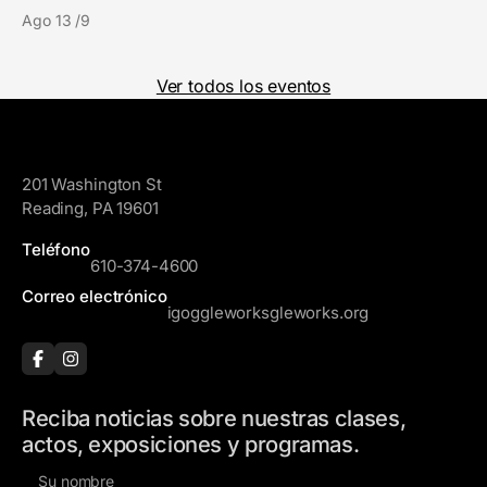
Ago 13 /9
Ver todos los eventos
GoggleWorks
201 Washington St
Reading, PA 19601
Teléfono
610-374-4600
Correo electrónico
igoggleworksgleworks.org
Reciba noticias sobre nuestras clases,
actos, exposiciones y programas.
N