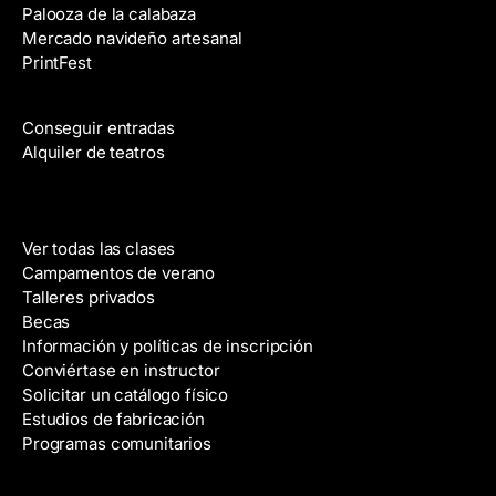
Palooza de la calabaza
c
Mercado navideño artesanal
t
PrintFest
r
Películas
ó
n
Conseguir entradas
i
Alquiler de teatros
c
o
Clases
Ver todas las clases
Campamentos de verano
Talleres privados
Becas
Información y políticas de inscripción
Conviértase en instructor
Solicitar un catálogo físico
Estudios de fabricación
Programas comunitarios
Galerías y artistas