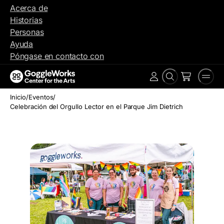
Ir
Acerca de
al
Historias
contenido
Personas
Ayuda
Póngase en contacto con
Buscar
Men
Cuenta
en
Inicio
/
Eventos
/
Celebración del Orgullo Lector en el Parque Jim Dietrich