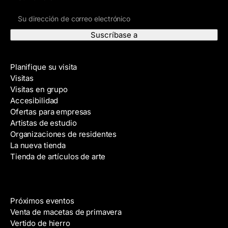
o
D
m
i
b
r
r
e
e
Visite
c
Planifique su visita
c
Visitas
i
Visitas en grupo
ó
Accesibilidad
n
Ofertas para empresas
d
Artistas de estudio
e
Organizaciones de residentes
c
La nueva tienda
o
Tienda de artículos de arte
r
r
e
Eventos
o
Próximos eventos
e
Venta de macetas de primavera
l
Vertido de hierro
e