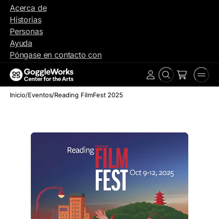
Ir
Acerca de
al
Historias
contenido
Personas
Ayuda
Póngase en contacto con
Buscar
Men
Cuenta
en
Inicio
/
Eventos
/
Reading FilmFest 2025