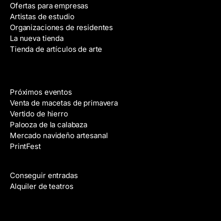
Ofertas para empresas
d
Artistas de estudio
e
Organizaciones de residentes
c
La nueva tienda
o
Tienda de artículos de arte
r
r
e
Eventos
o
Próximos eventos
e
Venta de macetas de primavera
l
Vertido de hierro
e
Palooza de la calabaza
c
Mercado navideño artesanal
t
PrintFest
r
Películas
ó
n
Conseguir entradas
i
Alquiler de teatros
c
o
Clases