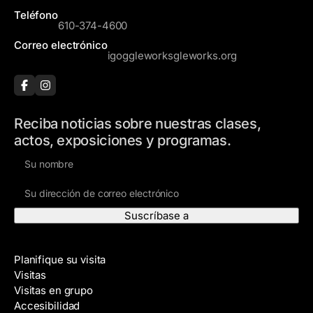
Teléfono
610-374-4600
Correo electrónico
igoggleworksgleworks.org
Reciba noticias sobre nuestras clases,
actos, exposiciones y programas.
N
o
D
m
i
b
r
r
e
e
Visite
c
Planifique su visita
c
Visitas
i
Visitas en grupo
ó
Accesibilidad
n