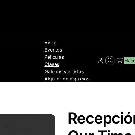
Visite
Eventos
Películas
Hace
Buscar
Cuenta
Clases
en
Galerías y artistas
Alquiler de espacios
Recepción