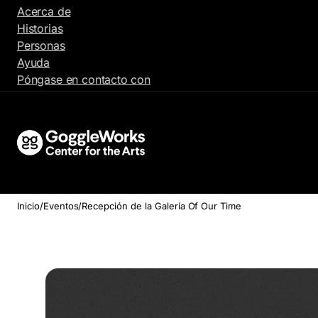
Ir
Acerca de
al
Historias
contenido
Personas
Ayuda
Póngase en contacto con
Inicio
/
Eventos
/
Recepción de la Galería Of Our Time