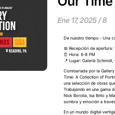
Our Time
Ene 17, 2025 / 8
De nuestro tiempo - Una co
📅 Recepción de apertura:
⏰ Hora: 6-8 PM
📍 Lugar: Galería Schmidt,
Comisariada por la Galler
Time: A Collection of Portr
una selección de obras que 
Trabajando en una gama de 
Nick Borolla, Isa Brito y M
sombra y emoción a través
En un mundo digital vertig