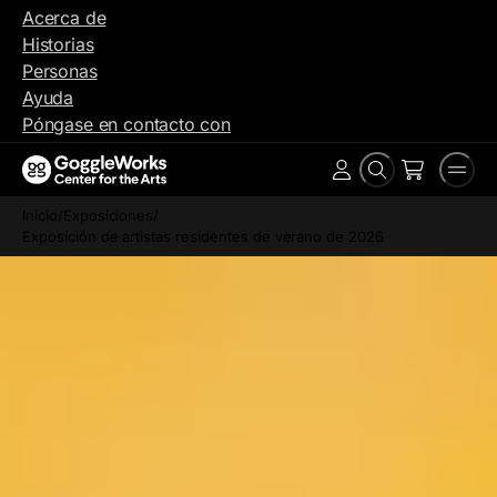
Ir
Acerca de
al
Historias
contenido
Personas
Ayuda
Póngase en contacto con
Buscar
Men
Cuenta
en
Inicio
/
Exposiciones
/
Exposición de artistas residentes de verano de 2026