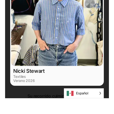
Nicki Stewart
Textiles
Verano 2026
Español
Su recorrido culminará con una
emocionante exposición, acompañada de
un acto de inauguración, el 7 de agosto de