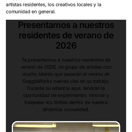
artistas residentes, los creativos locales y la
comunidad en general.
Presentamos a nuestros
residentes de verano de
2026
Te presentamos a nuestros residentes de
verano de 2026, un grupo de artistas con
mucho talento que pasarán el verano en
GoggleWorks nuevas vías en su trabajo.
Durante su estancia aquí, tendrán la
oportunidad de experimentar, innovar y
traspasar los límites dentro de nuestra
dinámica comunidad.